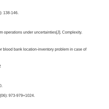
138-146.
 operations under uncertainties[J]. Complexity.
 blood bank location-inventory problem in case of
2
.
973-979+1024.