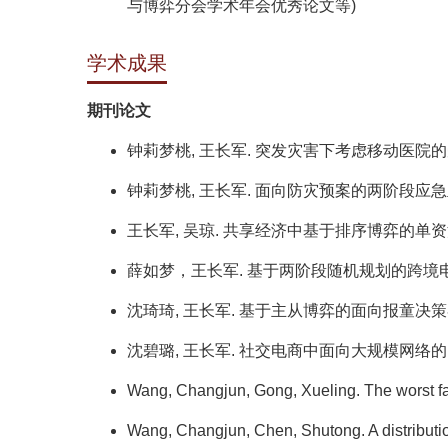
与博弈分会学术年会优秀论文等)
学术成果
期刊论文
钟莉梦桃, 王长军. 突发灾害下考虑移动医院的受损血
钟莉梦桃, 王长军. 面向防灾预案的两阶段应急血液
王长军, 吴琼. 共享经济中基于排序博弈的单资源供需匹配
薛如梦，王长军. 基于两阶段随机规划的跨境电商供应
沈琦琦, 王长军. 基于主从博弈的面向报童决策者的信息设
沈碧璐, 王长军. 社交电商中面向大规模网络的口碑营销决策[J/O
Wang, Changjun, Gong, Xueling. The worst fai
Wang, Changjun, Chen, Shutong. A distribution