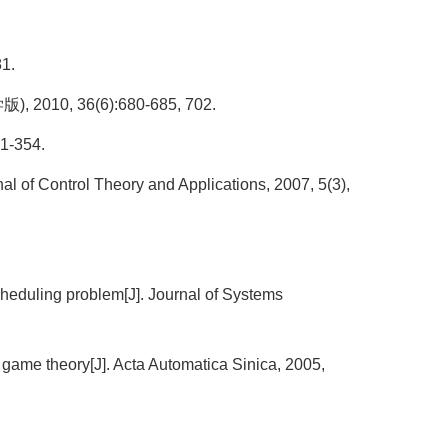
1.
36(6):680-685, 702.
354.
l of Control Theory and Applications, 2007, 5(3),
heduling problem[J]. Journal of Systems
ame theory[J]. Acta Automatica Sinica, 2005,