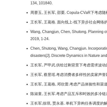
134, 101840.
周赛玉, 王长军, 邵栗. Copula-CVaR下考虑随
王长军, 王葛格. 面向线上-线下异步社会网络的病
Wang, Changjun, Chen, Shutong. Planning of c
2019, 1-24.
Chen, Shutong, Wang, Changjun. Incorporatin
disasters[J]. Discrete Dynamics in Nature and
王长军, 严甲武.供给过剩背景下考虑需求波动的供需协调
王长军, 蔡昱瑶.考虑消费者多样性的卖家声誉网络扩散研究
王长军, 王葛格, 邓欣蕾.考虑产品体验性和渠道整合的实
陈淑童, 王长军.考虑产品互斥和时效的多冷链产品车辆路
王长军,徐琪, 贾永基. 单机下异构任务调度的解性质研究[