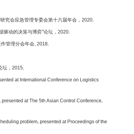
研究会应急管理专委会第十六届年会，2020.
动的决策与博弈”论坛，2020.
管理分会年会, 2018.
，2015.
esented at International Conference on Logistics
, presented at The 5th Asian Control Conference,
scheduling problem, presented at Proceedings of the